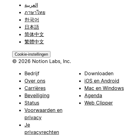
العربية
ภาษาไทย
한국어
日本語
简体中文
繁體中文
Cookie-instellingen
© 2026 Notion Labs, Inc.
Bedrijf
Downloaden
Over ons
iOS en Android
Carrières
Mac en Windows
Beveiliging
Agenda
Status
Web Clipper
Voorwaarden en
privacy
Je
privacyrechten