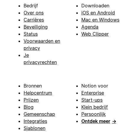
Bedrijf
Downloaden
Over ons
iOS en Android
Carrières
Mac en Windows
Beveiliging
Agenda
Status
Web Clipper
Voorwaarden en
privacy
Je
privacyrechten
Bronnen
Notion voor
Helpcentrum
Enterprise
Prijzen
Start-ups
Blog
Klein bedrijf
Gemeenschap
Persoonlijk
Integraties
Ontdek meer
→
Sjablonen