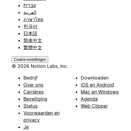
עברית
العربية
ภาษาไทย
한국어
日本語
简体中文
繁體中文
Cookie-instellingen
© 2026 Notion Labs, Inc.
Bedrijf
Downloaden
Over ons
iOS en Android
Carrières
Mac en Windows
Beveiliging
Agenda
Status
Web Clipper
Voorwaarden en
privacy
Je