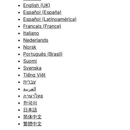
English (UK)
Español (España)
Español (Latinoamérica)
Français (France)
Italiano
Nederlands
Norsk
Português (Brasil)
Suomi
Svenska
Tiếng Việt
עברית
العربية
ภาษาไทย
한국어
日本語
简体中文
繁體中文