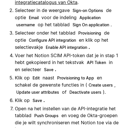
integratiecatalogus van Okta
.
Selecteer in de weergave
de
Sign-on Options
optie
voor de indeling
Email
Application
op het tabblad
.
username
Sign On application
Selecteer onder het tabblad
de
Provisioning
optie
en klik op het
Configure API integration
selectievakje
.
Enable API integration
Voer het Notion SCIM API-token dat je in stap 1
hebt gekopieerd in het tekstvak
in
API Token
en selecteer
.
Save
Klik op
naast
en
Edit
Provisioning to App
schakel de gewenste functies in (
,
Create users
of
).
Update user attributes
Deactivate users
Klik op
.
Save
Open na het instellen van de API-integratie het
tabblad
en voeg de Okta-groepen
Push Groups
die je wilt synchroniseren met Notion toe via de