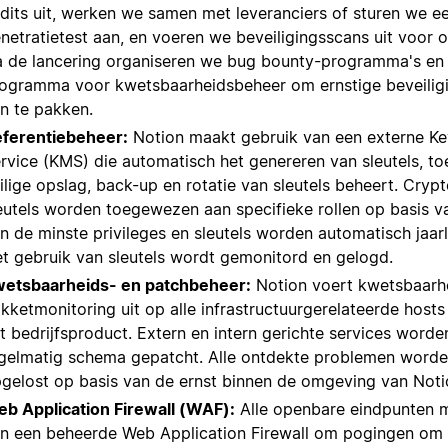
dits uit, werken we samen met leveranciers of sturen we ee
netratietest aan, en voeren we beveiligingsscans uit voor
 de lancering organiseren we bug bounty-programma's en
ogramma voor kwetsbaarheidsbeheer om ernstige beveili
n te pakken.
ferentiebeheer:
Notion maakt gebruik van een externe 
rvice (KMS) die automatisch het genereren van sleutels, t
ilige opslag, back-up en rotatie van sleutels beheert. Cryp
eutels worden toegewezen aan specifieke rollen op basis va
n de minste privileges en sleutels worden automatisch jaarl
t gebruik van sleutels wordt gemonitord en gelogd.
etsbaarheids- en patchbeheer:
Notion voert kwetsbaarh
kketmonitoring uit op alle infrastructuurgerelateerde hosts
t bedrijfsproduct. Extern en intern gerichte services word
gelmatig schema gepatcht. Alle ontdekte problemen worde
gelost op basis van de ernst binnen de omgeving van Noti
b Application Firewall (WAF):
Alle openbare eindpunten 
n een beheerde Web Application Firewall om pogingen om