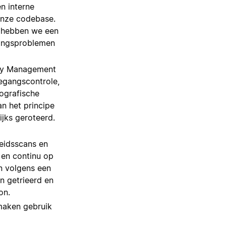
n interne
 onze codebase.
 hebben we een
gingsproblemen
Key Management
oegangscontrole,
tografische
n het principe
ijks geroteerd.
eidsscans en
 en continu op
en volgens een
n getrieerd en
on.
maken gebruik