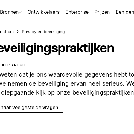
Bronnen
Ontwikkelaars
Enterprise
Prijzen
Een de
centrum
Privacy en beveiliging
eveiligingspraktijken
T HELP-ARTIKEL
weten dat je ons waardevolle gegevens hebt t
we nemen de beveiliging ervan heel serieus. W
 diepgaande kijk op onze beveiligingspraktijke
 naar Veelgestelde vragen