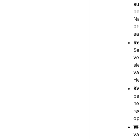
au
pe
Na
pr
aa
Re
Se
ve
sl
va
He
Kw
pa
he
re
op
We
va