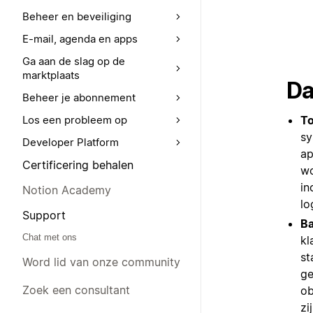
Beheer en beveiliging
E-mail, agenda en apps
Ga aan de slag op de
marktplaats
Da
Beheer je abonnement
To
Los een probleem op
sy
Developer Platform
ap
Certificering behalen
wo
in
Notion Academy
lo
Support
Ba
Chat met ons
kl
st
Word lid van onze community
ge
Zoek een consultant
ob
zi