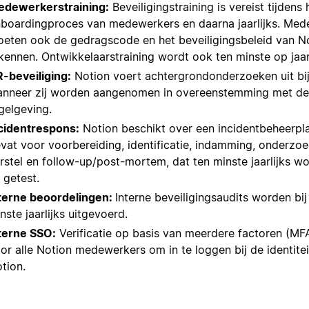
dewerkerstraining:
Beveiligingstraining is vereist tijdens 
boardingproces van medewerkers en daarna jaarlijks. Med
eten ook de gedragscode en het beveiligingsbeleid van No
kennen. Ontwikkelaarstraining wordt ook ten minste op jaa
-beveiliging:
Notion voert achtergrondonderzoeken uit bi
nneer zij worden aangenomen in overeenstemming met de 
gelgeving.
cidentrespons:
Notion beschikt over een incidentbeheerpl
vat voor voorbereiding, identificatie, indamming, onderzoek
rstel en follow-up/post-mortem, dat ten minste jaarlijks w
 getest.
terne beoordelingen:
Interne beveiligingsaudits worden bij
nste jaarlijks uitgevoerd.
terne SSO:
Verificatie op basis van meerdere factoren (MFA)
or alle Notion medewerkers om in te loggen bij de identite
tion.