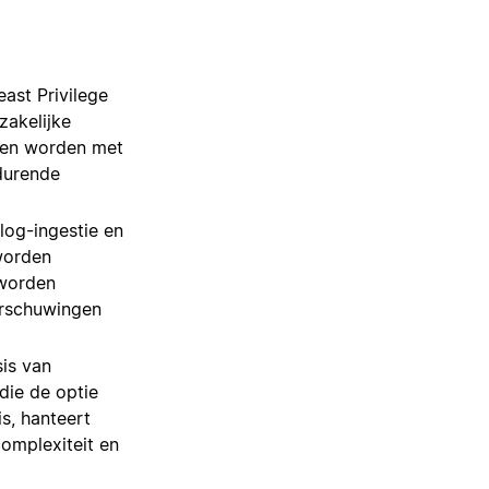
east Privilege
zakelijke
gen worden met
durende
log-ingestie en
worden
 worden
arschuwingen
sis van
die de optie
s, hanteert
complexiteit en