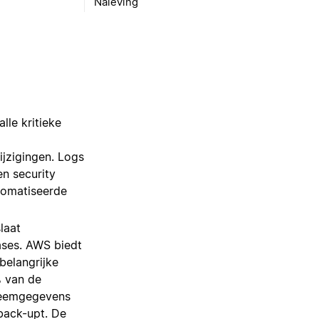
Naleving
lle kritieke
jzigingen. Logs
n security
tomatiseerde
laat
ases. AWS biedt
belangrijke
 van de
steemgegevens
back-upt. De