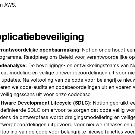
an AWS
.
plicatiebeveiliging
rantwoordelijke openbaarmaking:
Notion onderhoudt een
ogramma. Raadpleeg ons
Beleid voor verantwoordelijke 
deanalyse:
De beveiligings- en ontwikkelingsteams van N
reat modeling en veilige ontwerpbeoordelingen uit voor ni
 updates. Na voltooiing van de code voor belangrijke nieu
eren we code-audits en codebeoordelingen uit en voeren 
veiligingsscans uit voor onze codebase.
ftware Development Lifecycle (SDLC):
Notion gebruikt e
definieerde SDLC om ervoor te zorgen dat code veilig wor
jdens de ontwerpfase wordt dreigingsmodellering en veilig
twerpbeoordelingen uitgevoerd voor nieuwe releases en u
ltooiing van de code voor belangrijke nieuwe functies voe