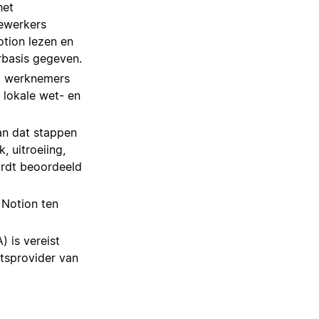
het
ewerkers
tion lezen en
rbasis gegeven.
j werknemers
lokale wet- en
an dat stappen
, uitroeiing,
ordt beoordeeld
 Notion ten
 is vereist
itsprovider van