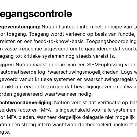
egangscontrole
egevenstoegang:
Notion hanteert intern het principe van L
or toegang. Toegang wordt verleend op basis van functie, 
reisten en een 'need-to-know'-basis. Toegangsbeoordelin
n vaste frequentie uitgevoerd om te garanderen dat voort
egang tot kritieke systemen nog steeds vereist is.
oggen:
Notion maakt gebruik van een SIEM-oplossing voor 
automatiseerde log-/waarschuwingsmogelijkheden. Logs 
gevoerd vanuit kritieke systemen en waarschuwingsregels
bruikt om ervoor te zorgen dat beveiligingsevenementwa
rden gegenereerd waar/wanneer nodig.
chtwoordbeveiliging:
Notion vereist dat verificatie op ba
erdere factoren (MFA) is ingeschakeld voor alle systemen 
or MFA bieden. Wanneer dergelijke delegatie niet mogelijk i
tion een streng intern wachtwoordbeheerbeleid, inclusief 
ngte.