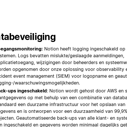
tabeveiliging
egangsmonitoring:
Notion heeft logging ingeschakeld op a
stemen. Logs bevatten mislukte/geslaagde aanmeldingen,
plicatietoegang, wijzigingen door beheerders en systeemwi
rden opgenomen door onze oplossing voor observability e
cident event management (SIEM) voor logopname en geau
gging-/waarschuwingsmogelijkheden.
ck-ups ingeschakeld
: Notion wordt gehost door AWS en s
antgegevens op met behulp van een combinatie van datab
andaard een duurzame infrastructuur voor het opslaan van 
gevens en is ontworpen voor een duurzaamheid van 99,9%
jecten. Geautomatiseerde back-ups van alle klant- en sy
jn ingeschakeld en gegevens worden minimaal dagelijks ge