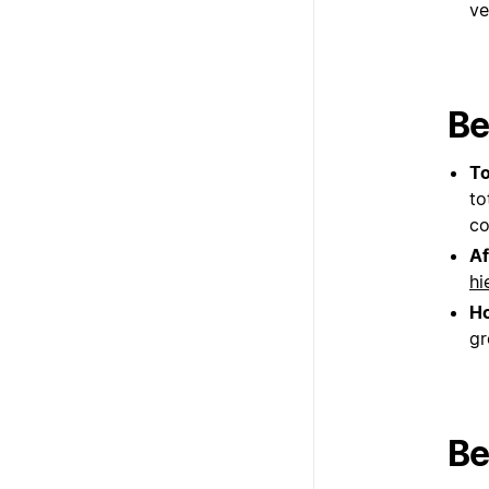
ve
Be
T
to
co
Af
hi
Ho
gr
Be