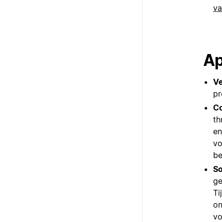
v
Ap
Ve
pr
Co
th
en
vo
be
So
ge
Ti
on
vo