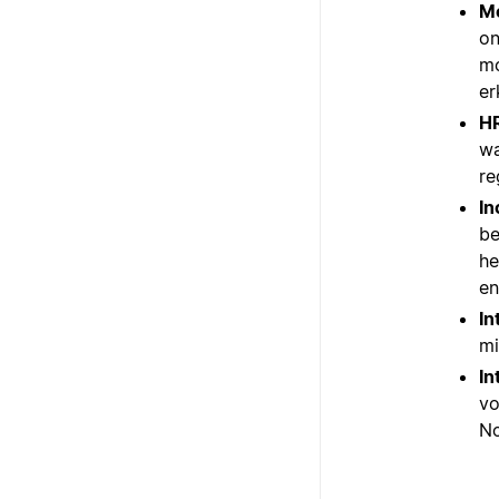
Me
on
mo
er
HR
wa
re
In
be
he
en
In
mi
In
vo
No