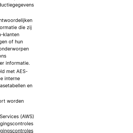
oductiegegevens
ntwoordelijken
ormatie die zij
n-klanten
gen of hun
t onderworpen
ons
r informatie.
eld met AES-
e interne
basetabellen en
ort worden
Services (AWS)
igingscontroles
igingscontroles