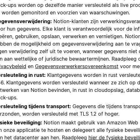
ck-ups worden op dezelfde manier versleuteld als live pr
 worden gemonitord en voorzien van waarschuwingen.
gevensverwijdering:
Notion-klanten zijn verwerkingsvera
or hun gegevens. Elke klant is verantwoordelijk voor de inf
eëren, gebruiken, opslaan, verwerken en vernietigen. Notio
bben de mogelijkheid om gegevensverwijdering aan te vra
gen verwijdering zelf uit te voeren, wanneer gegevens nie
jn aan wettelijke of juridische bewaartermijnen. Raadpleeg 
ivacybeleid
en
Gegevensverwerkersovereenkomst
voor mee
rsleuteling in rust:
Klantgegevens worden in rust versleut
6. Klantgegevens worden versleuteld wanneer ze zich op d
twerken van Notion bevinden, in rust in cloudopslag, data
ck-ups.
rsleuteling tijdens transport:
Gegevens die tijdens transp
rzonden, worden versleuteld met TLS 1.2 of hoger.
sieke beveiliging:
Notion maakt gebruik van Amazon Web 
 onze applicatie te hosten en delegeert alle fysieke beveil
n het datacenter aan hen. Raadpleeg
hier de fysieke beveil