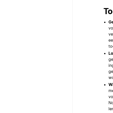
To
G
vo
ve
ee
to
L
ge
in
ge
wo
Wa
me
vo
No
le