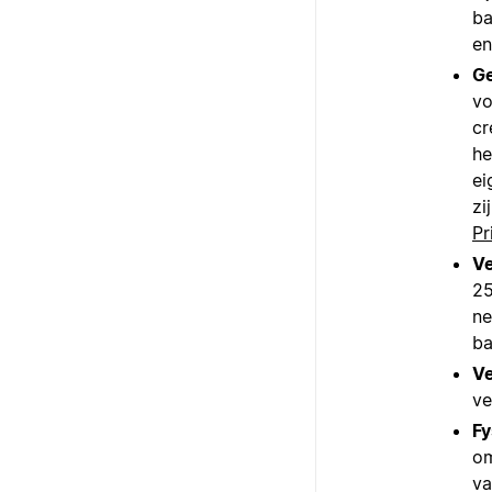
ba
en
Ge
vo
cr
he
ei
zi
Pr
Ve
25
ne
ba
Ve
ve
Fy
om
va