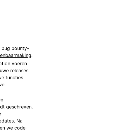
 bug bounty-
openbaarmaking
.
otion voeren
euwe releases
we functies
we
en
dt geschreven.
e
pdates. Na
ren we code-