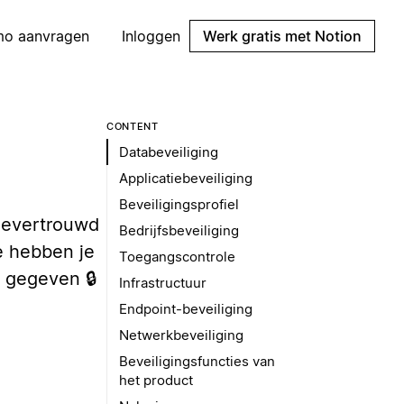
mo aanvragen
Inloggen
Werk gratis met Notion
CONTENT
Databeveiliging
Applicatiebeveiliging
Beveiligingsprofiel
oevertrouwd
Bedrijfsbeveiliging
e hebben je
Toegangscontrole
n gegeven 🔒
Infrastructuur
Endpoint-beveiliging
Netwerkbeveiliging
Beveiligingsfuncties van
het product