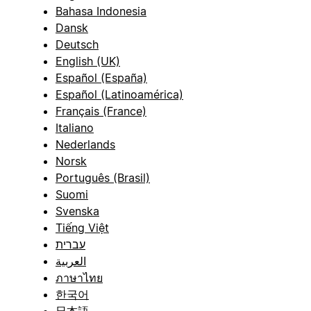
Bahasa Indonesia
Dansk
Deutsch
English (UK)
Español (España)
Español (Latinoamérica)
Français (France)
Italiano
Nederlands
Norsk
Português (Brasil)
Suomi
Svenska
Tiếng Việt
עברית
العربية
ภาษาไทย
한국어