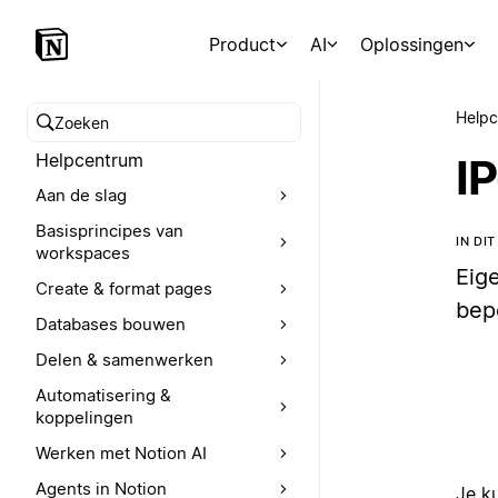
Product
AI
Oplossingen
Help
Zoeken in het Helpcentrum
Helpcentrum
I
Aan de slag
Basisprincipes van
IN DI
workspaces
Eig
Create & format pages
bep
Databases bouwen
Delen & samenwerken
Automatisering &
koppelingen
Werken met Notion AI
Agents in Notion
Je k