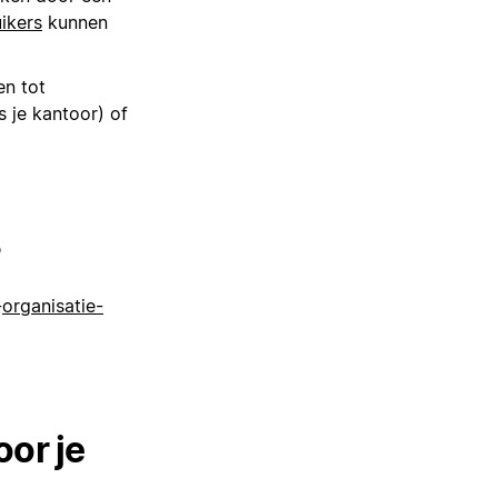
ikers
kunnen
en tot
s je kantoor) of
?
-
organisatie-
oor je