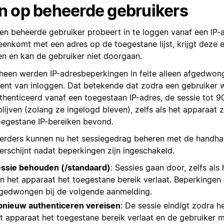
jn op beheerde gebruikers
een beheerde gebruiker probeert in te loggen vanaf een IP-a
eenkomt met een adres op de toegestane lijst, krijgt deze 
ien en kan de gebruiker niet doorgaan.
heen werden IP-adresbeperkingen in feite alleen afgedwon
nt van inloggen. Dat betekende dat zodra een gebruiker 
thenticeerd vanaf een toegestaan IP-adres, de sessie tot 9
lijven (zolang ze ingelogd bleven), zelfs als het apparaat z
oegestane IP-bereiken bevond.
erders kunnen nu het sessiegedrag beheren met de handhavi
erschijnt nadat beperkingen zijn ingeschakeld.
ssie behouden (/standaard)
: Sessies gaan door, zelfs als 
n het apparaat het toegestane bereik verlaat. Beperkinge
gedwongen bij de volgende aanmelding.
nieuw authenticeren vereisen
: De sessie eindigt zodra h
t apparaat het toegestane bereik verlaat en de gebruiker