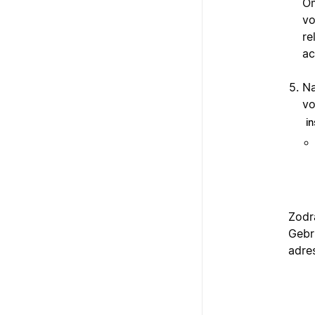
Om
vo
re
ac
Na
vo
i
Zodra
Gebr
adre