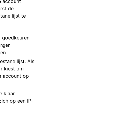
e account
rst de
ane lijst te
lt goedkeuren
ingen
en.
tane lijst. Als
or kiest om
je account op
 klaar.
ich op een IP-