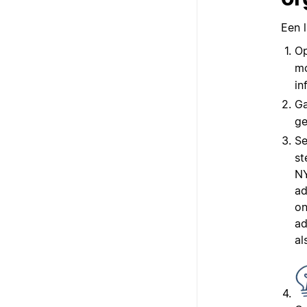
Een 
Op
mo
in
Ga
ge
Se
st
NY
ad
on
ad
al