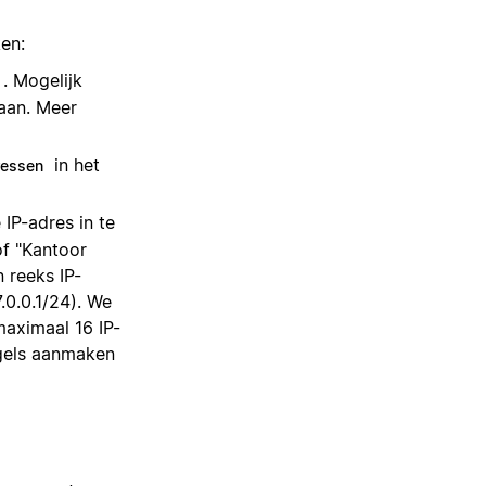
en:
. Mogelijk
daan. Meer
in het
ressen
IP-adres in te
of "Kantoor
 reeks IP-
7.0.0.1/24). We
maximaal 16 IP-
egels aanmaken