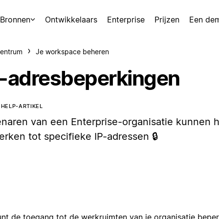
Bronnen
Ontwikkelaars
Enterprise
Prijzen
Een de
centrum
Je workspace beheren
P-adresbeperkingen
T HELP-ARTIKEL
enaren van een Enterprise-organisatie kunnen h
erken tot specifieke IP-adressen 🔒
unt de toegang tot de werkruimten van je organisatie bepe