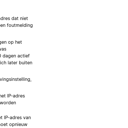
dres dat niet
een foutmelding
gen op het
was
0 dagen actief
ich later buiten
ngsinstelling,
het IP-adres
n worden
et IP-adres van
 moet opnieuw