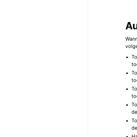
Au
Wann
volg
To
to
To
to
To
to
To
de
To
de
Ha