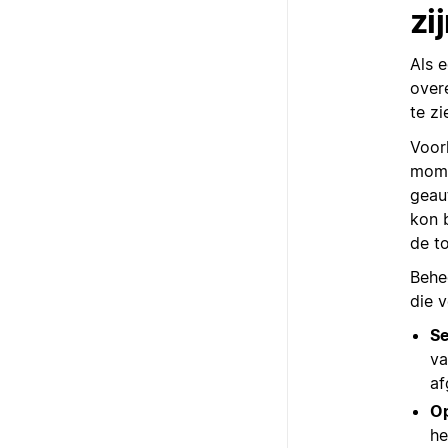
zi
Als 
over
te z
Voor
mome
geau
kon b
de t
Behe
die v
Se
va
af
Op
he