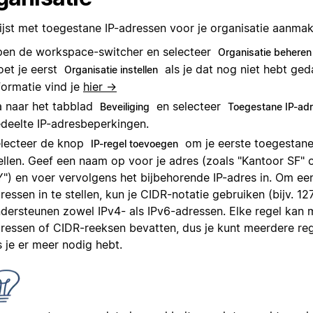
lijst met toegestane IP-adressen voor je organisatie aanmak
en de workspace-switcher en selecteer
Organisatie beheren
et je eerst
als je dat nog niet hebt ge
Organisatie instellen
formatie vind je
hier →
 naar het tabblad
en selecteer
Beveiliging
Toegestane IP-ad
deelte IP-adresbeperkingen.
lecteer de knop
om je eerste toegestane 
IP-regel toevoegen
ellen. Geef een naam op voor je adres (zoals "Kantoor SF" 
") en voer vervolgens het bijbehorende IP-adres in. Om een
ressen in te stellen, kun je CIDR-notatie gebruiken (bijv. 12
dersteunen zowel IPv4- als IPv6-adressen. Elke regel kan 
ressen of CIDR-reeksen bevatten, dus je kunt meerdere r
s je er meer nodig hebt.