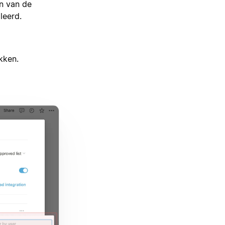
n van de
leerd.
kken.