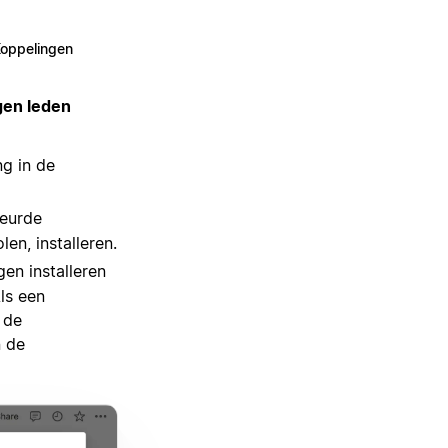
oppelingen
gen leden
ng in de
eurde
n, installeren.
en installeren
ls een
 de
n de