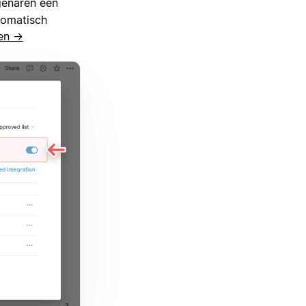
genaren een
tomatisch
gen →