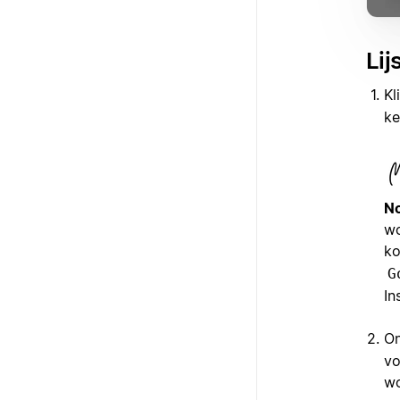
Li
Kl
ke
No
wo
ko
G
In
O
vo
wo