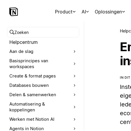
Product
AI
Oplossingen
Help
Zoeken in het Helpcentrum
Helpcentrum
E
Aan de slag
in
Basisprincipes van
workspaces
Create & format pages
IN DI
Databases bouwen
Ins
Delen & samenwerken
eig
led
Automatisering &
koppelingen
eco
Werken met Notion AI
cen
Agents in Notion