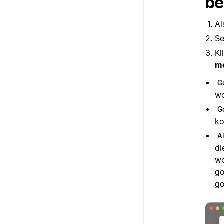
be
Al
Se
Kl
mo
G
wo
G
ko
A
di
wo
go
go