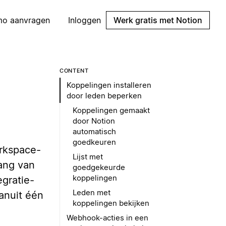
mo aanvragen
Inloggen
Werk gratis met Notion
CONTENT
Koppelingen installeren
door leden beperken
Koppelingen gemaakt
door Notion
automatisch
goedkeuren
orkspace-
Lijst met
ang van
goedgekeurde
koppelingen
egratie-
Leden met
anuit één
koppelingen bekijken
Webhook-acties in een