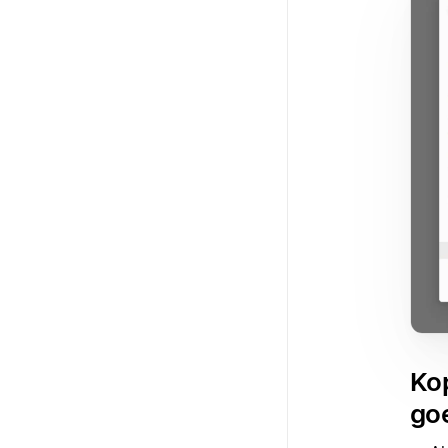
Ko
go