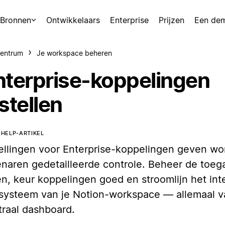
Bronnen
Ontwikkelaars
Enterprise
Prijzen
Een de
centrum
Je workspace beheren
nterprise-koppelingen
stellen
T HELP-ARTIKEL
tellingen voor Enterprise-koppelingen geven w
enaren gedetailleerde controle. Beheer de toeg
en, keur koppelingen goed en stroomlijn het int
systeem van je Notion-workspace — allemaal v
traal dashboard.