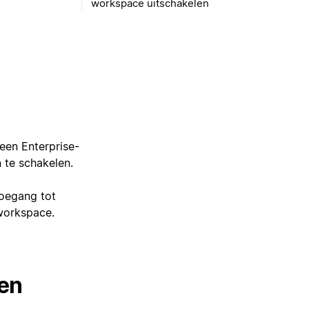
workspace uitschakelen
een Enterprise-
 te schakelen.
oegang tot
 workspace.
den