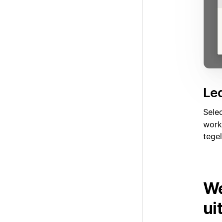
Le
Sele
work
tegel
We
ui