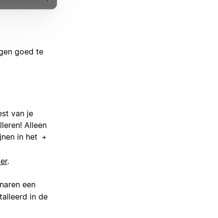
gen goed te
st van je
leren! Alleen
jnen in het
+
er
.
naren een
talleerd in de