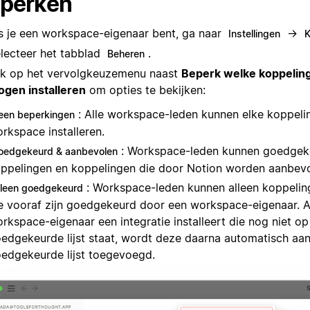
perken
s je een workspace-eigenaar bent, ga naar
→
Instellingen
K
lecteer het tabblad
.
Beheren
ik op het vervolgkeuzemenu naast
Beperk welke koppelin
gen installeren
om opties te bekijken:
: Alle workspace-leden kunnen elke koppeli
een beperkingen
rkspace installeren.
: Workspace-leden kunnen goedgek
oedgekeurd & aanbevolen
ppelingen en koppelingen die door Notion worden aanbevole
: Workspace-leden kunnen alleen koppeling
lleen goedgekeurd
e vooraf zijn goedgekeurd door een workspace-eigenaar. A
rkspace-eigenaar een integratie installeert die nog niet op
edgekeurde lijst staat, wordt deze daarna automatisch aa
edgekeurde lijst toegevoegd.