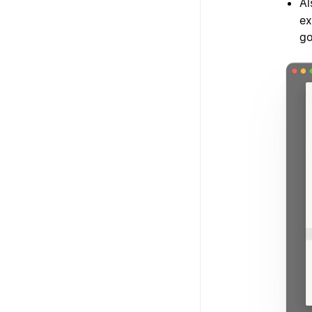
A
ex
go