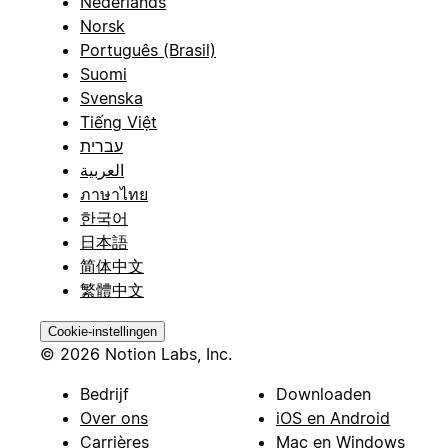
Nederlands
Norsk
Português (Brasil)
Suomi
Svenska
Tiếng Việt
עברית
العربية
ภาษาไทย
한국어
日本語
简体中文
繁體中文
Cookie-instellingen
© 2026 Notion Labs, Inc.
Bedrijf
Downloaden
Over ons
iOS en Android
Carrières
Mac en Windows