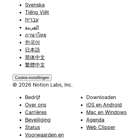
Svenska
Tiếng Việt
עברית
العربية
ภาษาไทย
한국어
日本語
简体中文
繁體中文
Cookie-instellingen
© 2026 Notion Labs, Inc.
Bedrijf
Downloaden
Over ons
iOS en Android
Carrières
Mac en Windows
Beveiliging
Agenda
Status
Web Clipper
Voorwaarden en