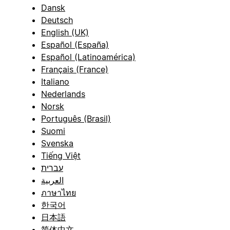
Dansk
Deutsch
English (UK)
Español (España)
Español (Latinoamérica)
Français (France)
Italiano
Nederlands
Norsk
Português (Brasil)
Suomi
Svenska
Tiếng Việt
עברית
العربية
ภาษาไทย
한국어
日本語
简体中文