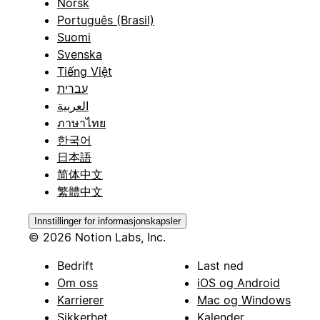
Norsk
Português (Brasil)
Suomi
Svenska
Tiếng Việt
עברית
العربية
ภาษาไทย
한국어
日本語
简体中文
繁體中文
Innstillinger for informasjonskapsler
© 2026 Notion Labs, Inc.
Bedrift
Last ned
Om oss
iOS og Android
Karrierer
Mac og Windows
Sikkerhet
Kalender