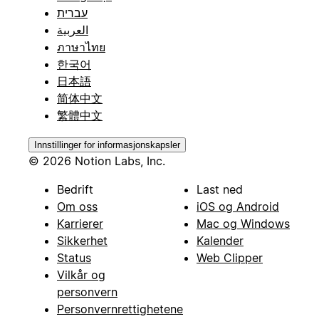
עברית
العربية
ภาษาไทย
한국어
日本語
简体中文
繁體中文
Innstillinger for informasjonskapsler
© 2026 Notion Labs, Inc.
Bedrift
Last ned
Om oss
iOS og Android
Karrierer
Mac og Windows
Sikkerhet
Kalender
Status
Web Clipper
Vilkår og
personvern
Personvernrettighetene