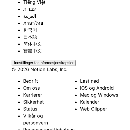
Tiếng Việt
עברית
العربية
ภาษาไทย
한국어
日本語
简体中文
繁體中文
Innstillinger for informasjonskapsler
© 2026 Notion Labs, Inc.
Bedrift
Last ned
Om oss
iOS og Android
Karrierer
Mac og Windows
Sikkerhet
Kalender
Status
Web Clipper
Vilkår og
personvern
Personvernrettighetene