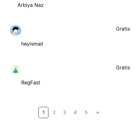
Arbiya Naz
Gratis
heyismail
Gratis
RegFast
1
2
3
4
5
→