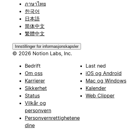
ภาษาไทย
한국어
日本語
简体中文
繁體中文
Innstillinger for informasjonskapsler
© 2026 Notion Labs, Inc.
Bedrift
Last ned
Om oss
iOS og Android
Karrierer
Mac og Windows
Sikkerhet
Kalender
Status
Web Clipper
Vilkår og
personvern
Personvernrettighetene
dine