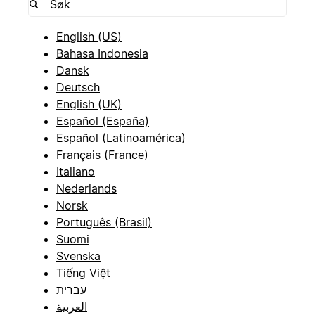
English (US)
Bahasa Indonesia
Dansk
Deutsch
English (UK)
Español (España)
Español (Latinoamérica)
Français (France)
Italiano
Nederlands
Norsk
Português (Brasil)
Suomi
Svenska
Tiếng Việt
עברית
العربية