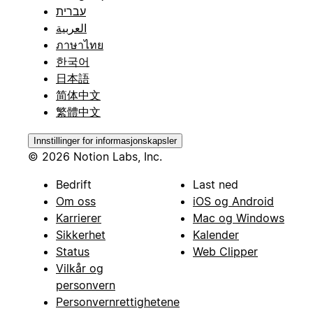
עברית
العربية
ภาษาไทย
한국어
日本語
简体中文
繁體中文
Innstillinger for informasjonskapsler
© 2026 Notion Labs, Inc.
Bedrift
Last ned
Om oss
iOS og Android
Karrierer
Mac og Windows
Sikkerhet
Kalender
Status
Web Clipper
Vilkår og
personvern
Personvernrettighetene