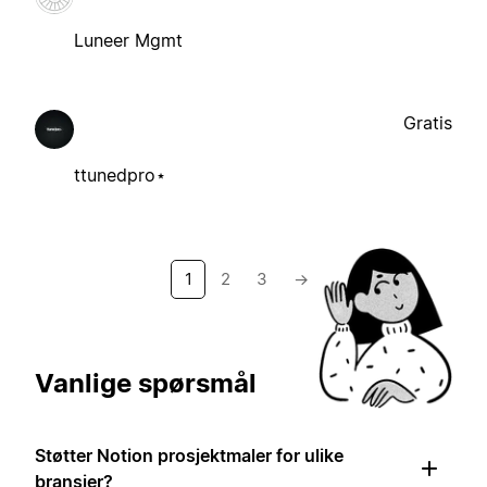
Luneer Mgmt
Gratis
ttunedpro⋆
1
2
3
→
Vanlige spørsmål
Støtter Notion prosjektmaler for ulike
bransjer?