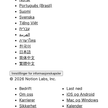
Português (Brasil)
Suomi
Svenska
Tiếng Việt
עברית
العربية
ภาษาไทย
한국어
日本語
简体中文
繁體中文
Innstillinger for informasjonskapsler
© 2026 Notion Labs, Inc.
Bedrift
Last ned
Om oss
iOS og Android
Karrierer
Mac og Windows
Sikkerhet
Kalender