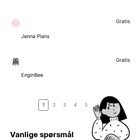
Gratis
Jenna Plans
Gratis
EnginBee
1
2
3
4
5
→
Vanlige spørsmål