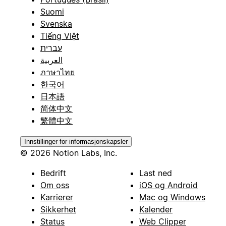
Suomi
Svenska
Tiếng Việt
עברית
العربية
ภาษาไทย
한국어
日本語
简体中文
繁體中文
Innstillinger for informasjonskapsler
© 2026 Notion Labs, Inc.
Bedrift
Last ned
Om oss
iOS og Android
Karrierer
Mac og Windows
Sikkerhet
Kalender
Status
Web Clipper