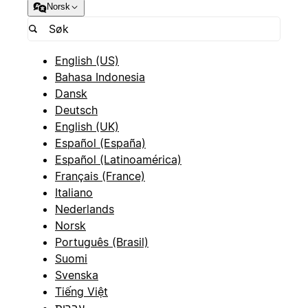
Norsk
English (US)
Bahasa Indonesia
Dansk
Deutsch
English (UK)
Español (España)
Español (Latinoamérica)
Français (France)
Italiano
Nederlands
Norsk
Português (Brasil)
Suomi
Svenska
Tiếng Việt
עברית