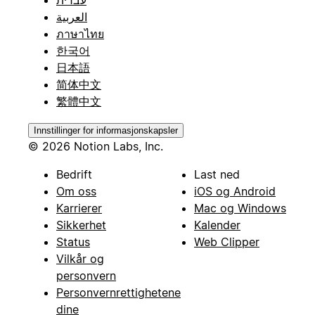
العربية
ภาษาไทย
한국어
日本語
简体中文
繁體中文
Innstillinger for informasjonskapsler
© 2026 Notion Labs, Inc.
Bedrift
Last ned
Om oss
iOS og Android
Karrierer
Mac og Windows
Sikkerhet
Kalender
Status
Web Clipper
Vilkår og
personvern
Personvernrettighetene
dine