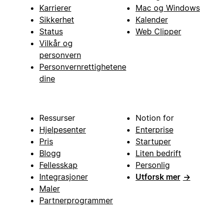
Karrierer
Mac og Windows
Sikkerhet
Kalender
Status
Web Clipper
Vilkår og
personvern
Personvernrettighetene
dine
Ressurser
Notion for
Hjelpesenter
Enterprise
Pris
Startuper
Blogg
Liten bedrift
Fellesskap
Personlig
Integrasjoner
Utforsk mer
→
Maler
Partnerprogrammer