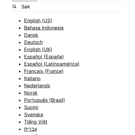
English (US)
Bahasa Indonesia
Dansk
Deutsch
English (UK)
Español (España)
Español (Latinoamérica)
Français (France)
Italiano
Nederlands
Norsk
Português (Brasil)
Suomi
Svenska
Tiếng Việt
עברית