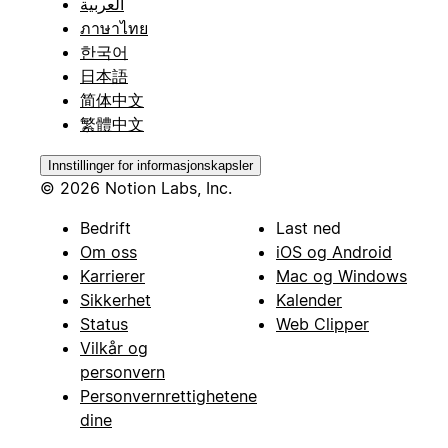
العربية
ภาษาไทย
한국어
日本語
简体中文
繁體中文
Innstillinger for informasjonskapsler
© 2026 Notion Labs, Inc.
Bedrift
Last ned
Om oss
iOS og Android
Karrierer
Mac og Windows
Sikkerhet
Kalender
Status
Web Clipper
Vilkår og
personvern
Personvernrettighetene
dine