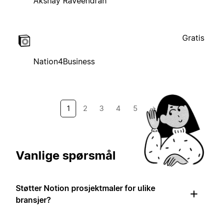
Akshay Raveendran
Gratis
Nation4Business
1
2
3
4
5
→
Vanlige spørsmål
Støtter Notion prosjektmaler for ulike
bransjer?