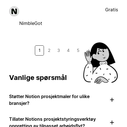
Gratis
NimbleGot
1
2
3
4
5
→
Vanlige spørsmål
Støtter Notion prosjektmaler for ulike
bransjer?
Tillater Notions prosjektstyringsverktøy
oppretting av tilpasset arbeidsflyt?