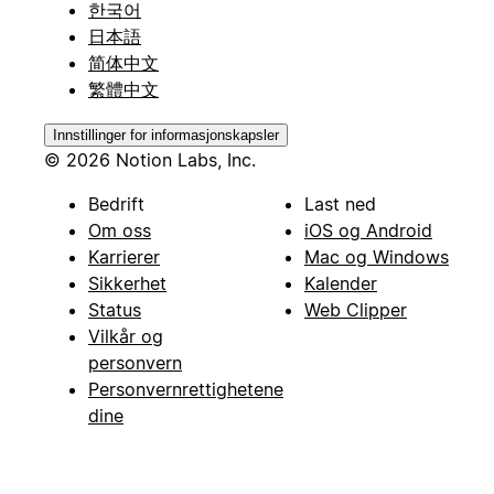
한국어
日本語
简体中文
繁體中文
Innstillinger for informasjonskapsler
© 2026 Notion Labs, Inc.
Bedrift
Last ned
Om oss
iOS og Android
Karrierer
Mac og Windows
Sikkerhet
Kalender
Status
Web Clipper
Vilkår og
personvern
Personvernrettighetene
dine