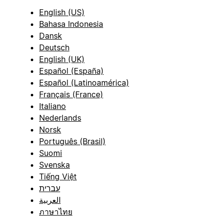
English (US)
Bahasa Indonesia
Dansk
Deutsch
English (UK)
Español (España)
Español (Latinoamérica)
Français (France)
Italiano
Nederlands
Norsk
Português (Brasil)
Suomi
Svenska
Tiếng Việt
עברית
العربية
ภาษาไทย