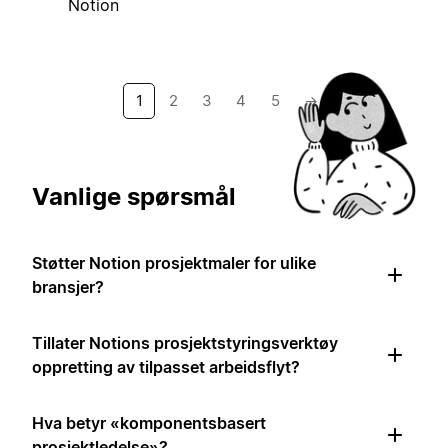
Notion
1
2
3
4
5
→
Vanlige spørsmål
Støtter Notion prosjektmaler for ulike
bransjer?
Tillater Notions prosjektstyringsverktøy
oppretting av tilpasset arbeidsflyt?
Hva betyr «komponentsbasert
prosjektledelse»?