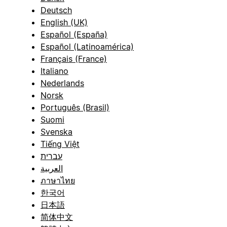
Deutsch
English (UK)
Español (España)
Español (Latinoamérica)
Français (France)
Italiano
Nederlands
Norsk
Português (Brasil)
Suomi
Svenska
Tiếng Việt
עברית
العربية
ภาษาไทย
한국어
日本語
简体中文