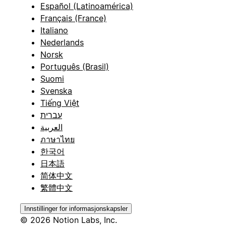
Español (Latinoamérica)
Français (France)
Italiano
Nederlands
Norsk
Português (Brasil)
Suomi
Svenska
Tiếng Việt
עברית
العربية
ภาษาไทย
한국어
日本語
简体中文
繁體中文
Innstillinger for informasjonskapsler
© 2026 Notion Labs, Inc.