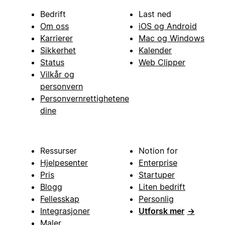
Bedrift
Last ned
Om oss
iOS og Android
Karrierer
Mac og Windows
Sikkerhet
Kalender
Status
Web Clipper
Vilkår og
personvern
Personvernrettighetene
dine
Ressurser
Notion for
Hjelpesenter
Enterprise
Pris
Startuper
Blogg
Liten bedrift
Fellesskap
Personlig
Integrasjoner
Utforsk mer
→
Maler