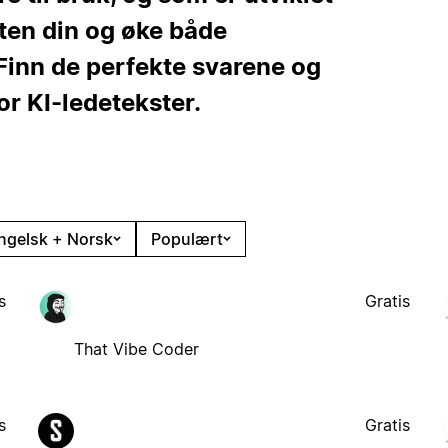
yten din og øke både
 Finn de perfekte svarene og
or KI-ledetekster.
ngelsk + Norsk
Populært
s
Gratis
That Vibe Coder
s
Gratis