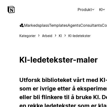
Produkt
KI
Markedsplass
Templates
Agents
Consultants
Co
Kategorier
Arbeid
KI
KI-ledetekster
KI-ledetekster-maler
Utforsk biblioteket vårt med KI-
som er ivrige etter å eksperim
eller bli flinkere til å bruke K
en rekke ledetekster som er klar