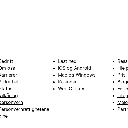
Bedrift
Last ned
Ress
Om oss
iOS og Android
Hjel
Karrierer
Mac og Windows
Pris
Sikkerhet
Kalender
Blog
Status
Web Clipper
Fell
Vilkår og
Inte
personvern
Male
Personvernrettighetene
Part
dine