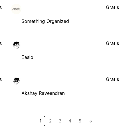
s
Gratis
Something Organized
s
Gratis
Easlo
s
Gratis
Akshay Raveendran
1
2
3
4
5
→