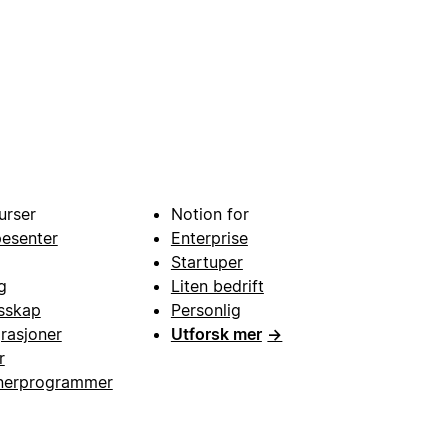
urser
Notion for
pesenter
Enterprise
Startuper
g
Liten bedrift
esskap
Personlig
grasjoner
Utforsk mer
→
r
nerprogrammer