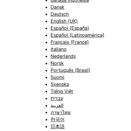
Dansk
Deutsch
English (UK)
Español (España)
Español (Latinoamérica)
Français (France)
Italiano
Nederlands
Norsk
Português (Brasil)
Suomi
Svenska
Tiếng Việt
עברית
العربية
ภาษาไทย
한국어
日本語