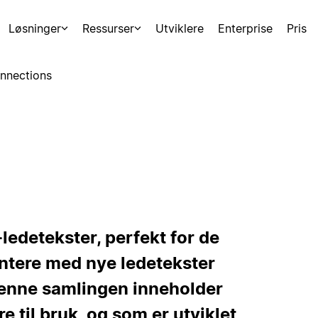
Løsninger
Ressurser
Utviklere
Enterprise
Pris
nnections
ledetekster, perfekt for de
entere med nye ledetekster
I. Denne samlingen inneholder
e til bruk, og som er utviklet