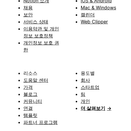
Notion 소개
iOS & Android
채용
Mac & Windows
보안
캘린더
서비스 상태
Web Clipper
이용약관 및 개인
정보 보호정책
개인정보 보호 권
한
리소스
용도별
도움말 센터
회사
가격
스타트업
블로그
팀
커뮤니티
개인
연결
더 살펴보기
→
템플릿
파트너 프로그램