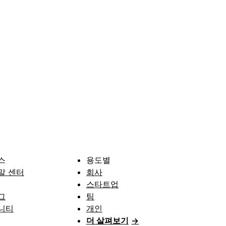
스
용도별
말 센터
회사
스타트업
그
팀
니티
개인
더 살펴보기
→