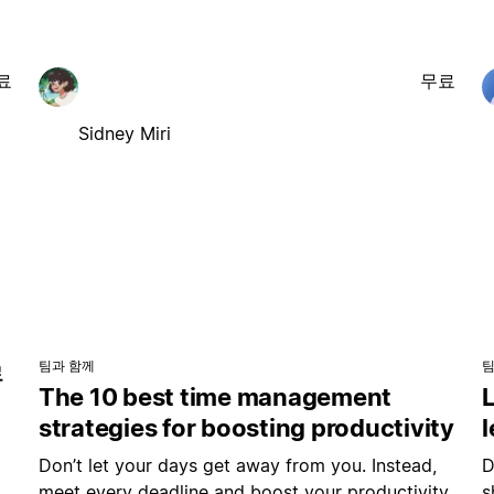
료
무료
Sidney Miri
팀과 함께
팀
로
The 10 best time management
L
strategies for boosting productivity
Don’t let your days get away from you. Instead,
D
페
meet every deadline and boost your productivity
s