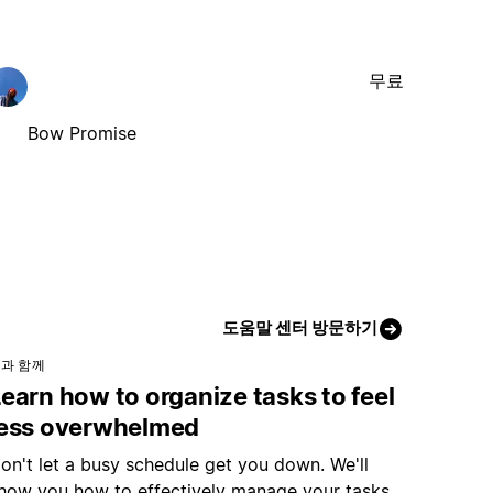
무료
Bow Promise
도움말 센터 방문하기
과 함께
earn how to organize tasks to feel
less overwhelmed
on't let a busy schedule get you down. We'll
how you how to effectively manage your tasks