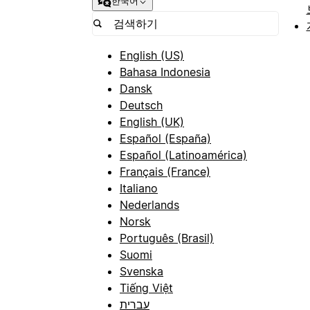
한국어
English (US)
Bahasa Indonesia
Dansk
Deutsch
English (UK)
Español (España)
Español (Latinoamérica)
Français (France)
Italiano
Nederlands
Norsk
Português (Brasil)
Suomi
Svenska
Tiếng Việt
עברית