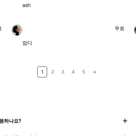
ash
료
무료
맘디
1
2
3
4
5
→
지원하나요?