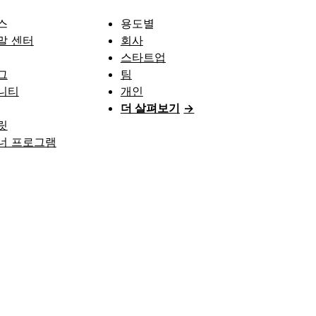
스
용도별
말 센터
회사
스타트업
그
팀
니티
개인
더 살펴보기
→
릿
너 프로그램