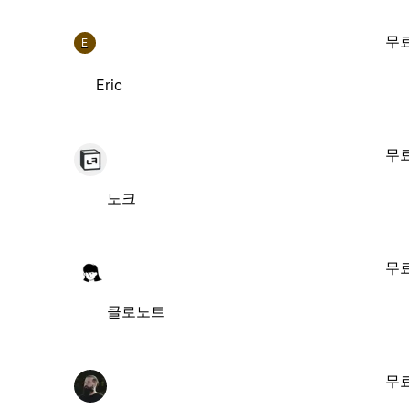
무
E
Eric
무
노크
무
클로노트
무