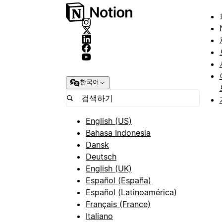
한국어
English (US)
Bahasa Indonesia
Dansk
Deutsch
English (UK)
Español (España)
Español (Latinoamérica)
Français (France)
Italiano