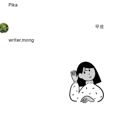
Pika
무료
writer.mong