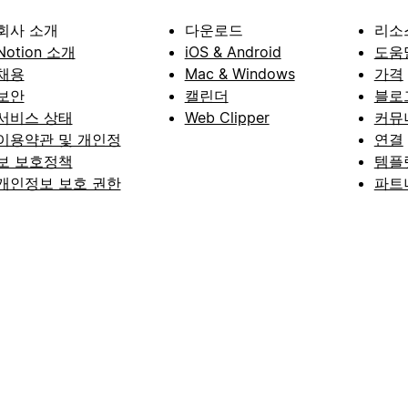
회사 소개
다운로드
리소
Notion 소개
iOS & Android
도움
채용
Mac & Windows
가격
보안
캘린더
블로
서비스 상태
Web Clipper
커뮤
이용약관 및 개인정
연결
보 보호정책
템플
개인정보 보호 권한
파트