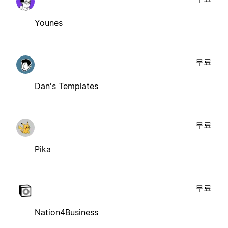
Younes
무료
Dan's Templates
무료
Pika
무료
Nation4Business