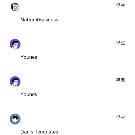
무료
Nation4Business
무료
Younes
무료
Younes
무료
Dan's Templates