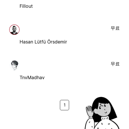
Fillout
무료
Hasan Lütfü Örsdemir
무료
TnvMadhav
1