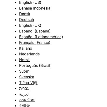
English (US)
Bahasa Indonesia
Dansk
Deutsch
English (UK)
Español (España)
Español (Latinoamérica)
Français (France)
Italiano
Nederlands
Norsk
Português (Brasil)
Suomi
Svenska
Tiếng Việt
עברית
العربية
ภาษาไทย
한국어