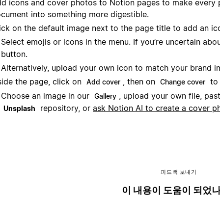
d icons and cover photos to Notion pages to make every p
cument into something more digestible.
ick on the default image next to the page title to add an ic
Select emojis or icons in the menu. If you’re uncertain abo
button.
Alternatively, upload your own icon to match your brand
side the page, click on
, then on
to 
Add cover
Change cover
Choose an image in our
, upload your own file, pas
Gallery
repository, or
ask Notion AI to create a cover p
Unsplash
피드백 보내기
이 내용이 도움이 되었