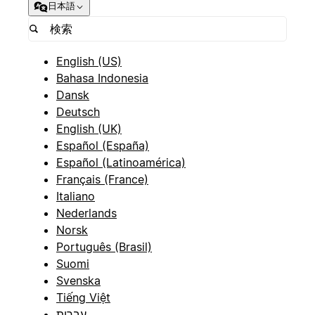
日本語
English (US)
Bahasa Indonesia
Dansk
Deutsch
English (UK)
Español (España)
Español (Latinoamérica)
Français (France)
Italiano
Nederlands
Norsk
Português (Brasil)
Suomi
Svenska
Tiếng Việt
עברית