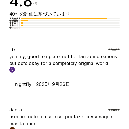
4.8
5
40件の評価に基づいています
idk
yummy, good template, not for fandom creations
but defs okay for a completely original world
N
nightfly、
2025年9月26日
daora
usei pra outra coisa, usei pra fazer personagem
mas ta bom