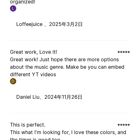
organized!
L
Loffeejuice 、
2025年3月2日
Great work, Love it!
Great work! Just hope there are more options
about the music genre. Make be you can embed
different YT videos
D
Daniel Liu、
2024年11月26日
This is perfect.
This what I'm looking for, I love these colors, and
the timer is good too .