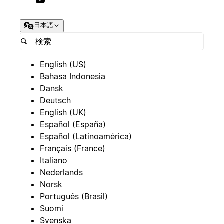
日本語
English (US)
Bahasa Indonesia
Dansk
Deutsch
English (UK)
Español (España)
Español (Latinoamérica)
Français (France)
Italiano
Nederlands
Norsk
Português (Brasil)
Suomi
Svenska