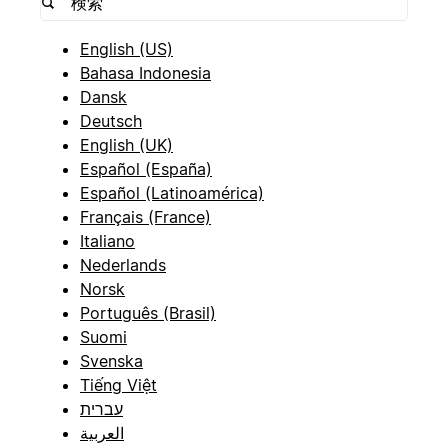
English (US)
Bahasa Indonesia
Dansk
Deutsch
English (UK)
Español (España)
Español (Latinoamérica)
Français (France)
Italiano
Nederlands
Norsk
Português (Brasil)
Suomi
Svenska
Tiếng Việt
עברית
العربية