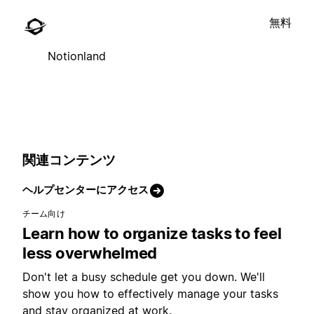
無料
Notionland
関連コンテンツ
ヘルプセンターにアクセス
チーム向け
Learn how to organize tasks to feel
less overwhelmed
Don't let a busy schedule get you down. We'll
show you how to effectively manage your tasks
and stay organized at work.