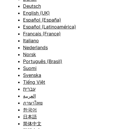
Deutsch
English (UK)
Español (España)
Español (Latinoamérica)
Français (France)
Italiano
Nederlands
Norsk
Português (Brasil)
Suomi
Svenska
Tiếng Việt
עברית
العربية
ภาษาไทย
한국어
日本語
简体中文