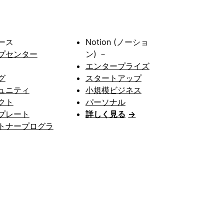
ース
Notion (ノーショ
プセンター
ン) －
エンタープライズ
グ
スタートアップ
ュニティ
小規模ビジネス
クト
パーソナル
プレート
詳しく見る
→
トナープログラ