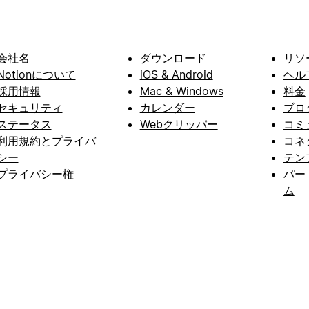
会社名
ダウンロード
リソ
Notionについて
iOS & Android
ヘル
採用情報
Mac & Windows
料金
セキュリティ
カレンダー
ブロ
ステータス
Webクリッパー
コミ
利用規約とプライバ
コネ
シー
テン
プライバシー権
パー
ム