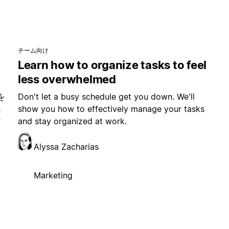
チーム向け
よ
Learn how to organize tasks to feel
less overwhelmed
を
Don't let a busy schedule get you down. We'll
先
show you how to effectively manage your tasks
ど
and stay organized at work.
Alyssa Zacharias
Marketing