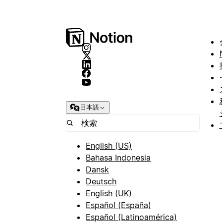
日本語
English (US)
Bahasa Indonesia
Dansk
Deutsch
English (UK)
Español (España)
Español (Latinoamérica)