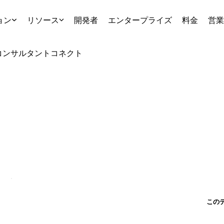
ョン
リソース
開発者
エンタープライズ
料金
営業
コンサルタント
コネクト
この