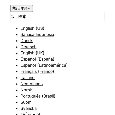
日本語
English (US)
Bahasa Indonesia
Dansk
Deutsch
English (UK)
Español (España)
Español (Latinoamérica)
Français (France)
Italiano
Nederlands
Norsk
Português (Brasil)
Suomi
Svenska
Tiếng Việt