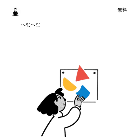
無料
へむへむ