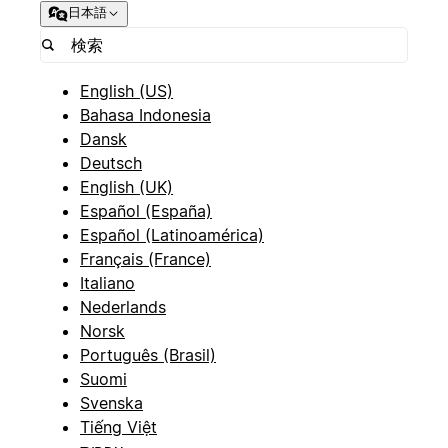
日本語
English (US)
Bahasa Indonesia
Dansk
Deutsch
English (UK)
Español (España)
Español (Latinoamérica)
Français (France)
Italiano
Nederlands
Norsk
Português (Brasil)
Suomi
Svenska
Tiếng Việt