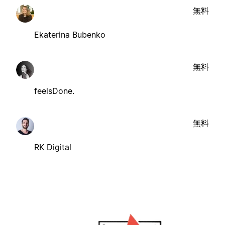
無料
Ekaterina Bubenko
無料
feelsDone.
無料
RK Digital