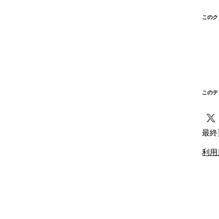
このク
このテ
最終
利用