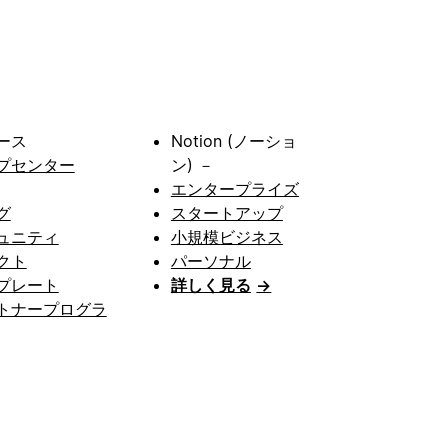
ース
Notion (ノーショ
プセンター
ン) －
エンタープライズ
グ
スタートアップ
ュニティ
小規模ビジネス
クト
パーソナル
プレート
詳しく見る
→
トナープログラ