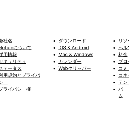
会社名
ダウンロード
リソ
Notionについて
iOS & Android
ヘル
採用情報
Mac & Windows
料金
セキュリティ
カレンダー
ブロ
ステータス
Webクリッパー
コミ
利用規約とプライバ
コネ
シー
テン
プライバシー権
パー
ム