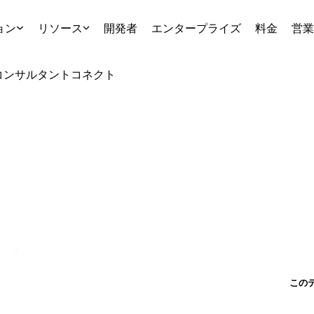
ョン
リソース
開発者
エンタープライズ
料金
営業
コンサルタント
コネクト
この