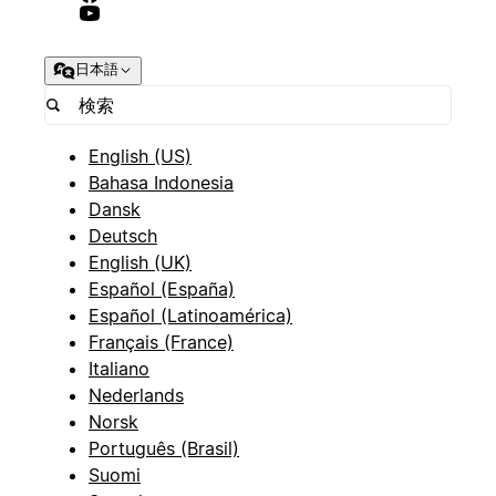
日本語
English (US)
Bahasa Indonesia
Dansk
Deutsch
English (UK)
Español (España)
Español (Latinoamérica)
Français (France)
Italiano
Nederlands
Norsk
Português (Brasil)
Suomi