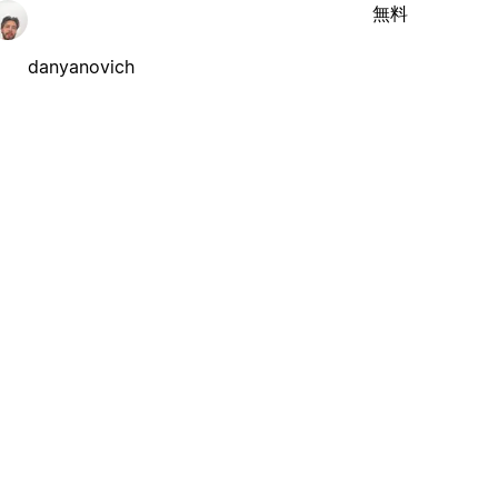
無料
danyanovich