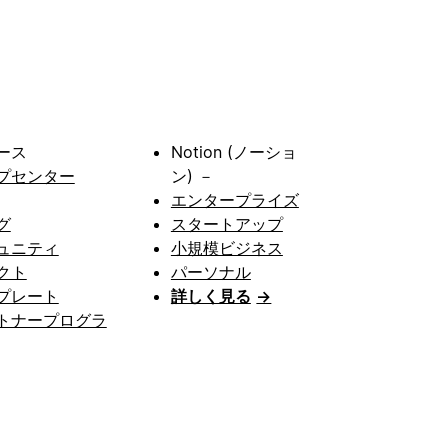
ース
Notion (ノーショ
プセンター
ン) －
エンタープライズ
グ
スタートアップ
ュニティ
小規模ビジネス
クト
パーソナル
プレート
詳しく見る
→
トナープログラ