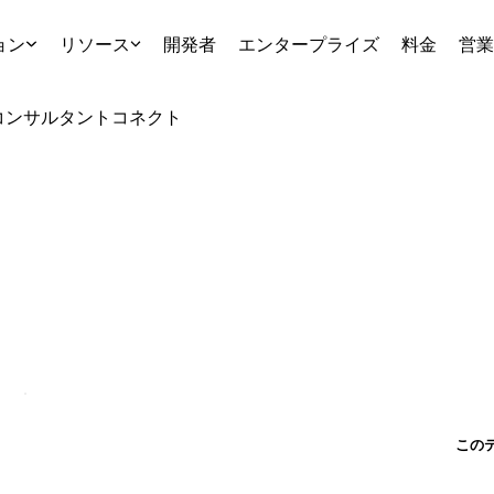
ョン
リソース
開発者
エンタープライズ
料金
営業
コンサルタント
コネクト
この