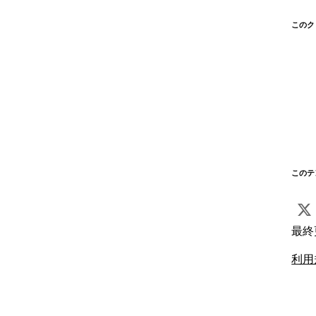
このク
このテ
最終
利用