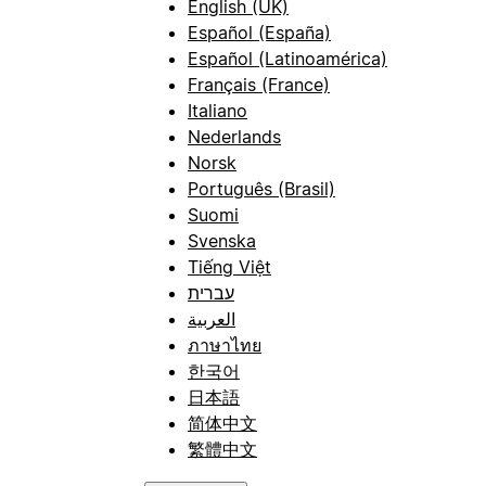
English (UK)
Español (España)
Español (Latinoamérica)
Français (France)
Italiano
Nederlands
Norsk
Português (Brasil)
Suomi
Svenska
Tiếng Việt
עברית
العربية
ภาษาไทย
한국어
日本語
简体中文
繁體中文