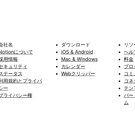
会社名
ダウンロード
リソ
Notionについて
iOS & Android
ヘル
採用情報
Mac & Windows
料金
セキュリティ
カレンダー
ブロ
ステータス
Webクリッパー
コミ
利用規約とプライバ
コネ
シー
テン
プライバシー権
パー
ム