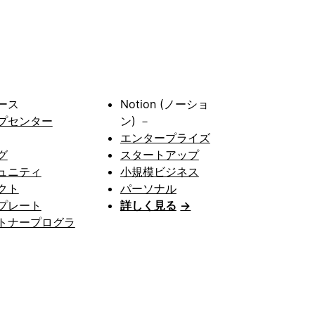
ース
Notion (ノーショ
プセンター
ン) －
エンタープライズ
グ
スタートアップ
ュニティ
小規模ビジネス
クト
パーソナル
プレート
詳しく見る
→
トナープログラ