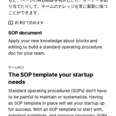
ると、ページの有効期限を明示したり、オーナーを割
り当てたりして、チームのナレッジを常に最新に保つ
ことができます。
約 8分で読めます
SOP document
Apply your new knowledge about blocks and
editing to build a standard operating procedure
doc for your team.
チーム向け
The SOP template your startup
needs
Standard operating procedures (SOPs) don’t have
to be painful to maintain or systematize. Having
an SOP template in place will set your startup up
for success. With an SOP template to start with,
standard guidelines, and rigorous taxonomy, SOPs