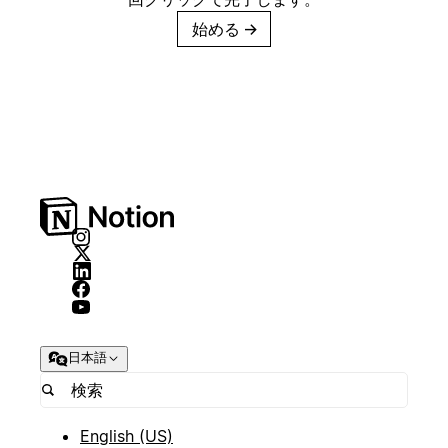
始める
→
日本語
English (US)