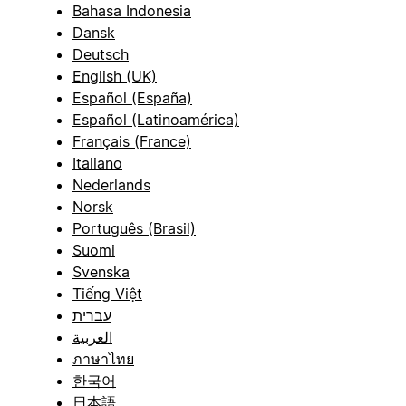
Bahasa Indonesia
Dansk
Deutsch
English (UK)
Español (España)
Español (Latinoamérica)
Français (France)
Italiano
Nederlands
Norsk
Português (Brasil)
Suomi
Svenska
Tiếng Việt
עברית
العربية
ภาษาไทย
한국어
日本語