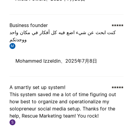
Business founder
كنت ابحث عن شيء اضع فيه كل أفكار في مكان واحد
ووجدتكم
M
Mohammed Izzeldin、
2025年7月8日
A smartly set up system!
This system saved me a lot of time figuring out
how best to organize and operationalize my
solopreneur social media setup. Thanks for the
help, Rescue Marketing team! You rock!
S